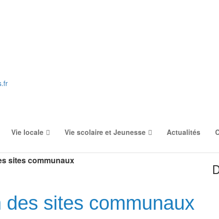
.fr
Vie locale
Vie scolaire et Jeunesse
Actualités
C
 des sites communaux
D
on des sites communaux