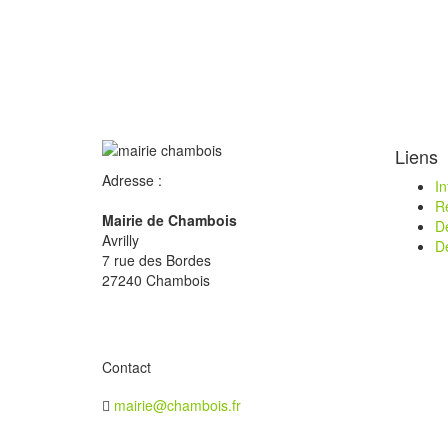
Liens
Adresse :
I
R
Mairie de Chambois
D
Avrilly
D
7 rue des Bordes
27240 Chambois
Contact
mairie@chambois.fr