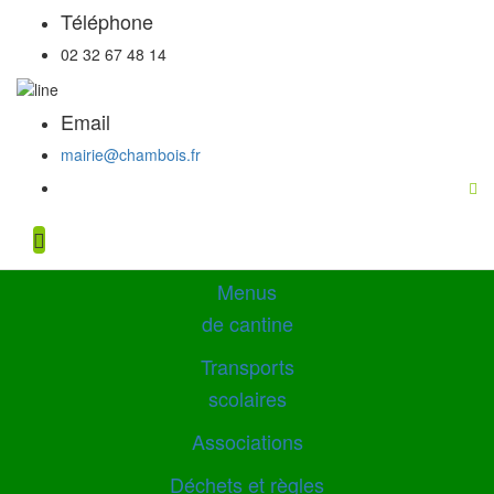
Téléphone
02 32 67 48 14
Email
mairie@chambois.fr
Menus
de cantine
Transports
scolaires
Associations
Déchets et règles